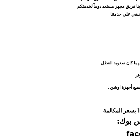
دينا فريق مجهز مستعد دوماً لخدمتكم
يقي علي خدمتنا
مهما كان صعوبة العطل
تر
يع أجهزة اوشن .
بسعر المكالمة
س بوك:
fac