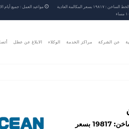
ط الساخن : ١٩٨١٧ بسعر المكالمة العادية
ساء
ة
عن الشركة
مراكز الخدمة
الوكلاء
الابلاغ عن عطل
أتصل
ن: 19817
بسعر