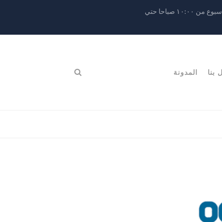
مواعيد العمل : جميع أيام الاسبوع من ١٠:٠٠ صباحا حتي
 بنا
المدونة