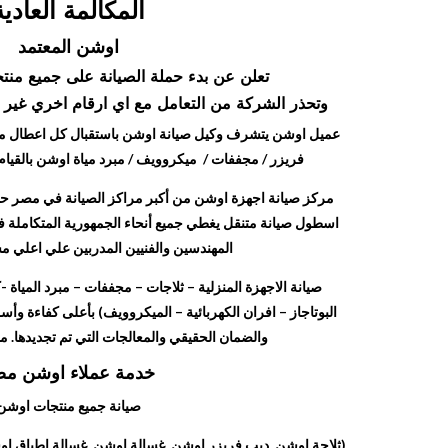
المكالمة العادية
اوشن المعتمد
تعلن عن بدء حملة الصيانة على جميع منتج
وتحذر الشركة من التعامل مع اي ارقام اخري غير الرقم
عميل اوشن يتشرف وكيل صيانة اوشن باستقبال كل اعطال من
فريزر / مجففات / ميكروويف / مبرد مياة اوشن بالقيام ب
مركز صيانة اجهزة اوشن من أكبر مراكز الصيانة في مصر حيث
اسطول صيانة متنقل يغطي جميع أنحاء الجمهورية المتكاملة
المهندسين والفنيين المدربين علي اعلي م
صيانة الاجهزة المنزلية – ثلاجات – مجففات – مبرد المياة -
البوتاجاز – افران الكهربائية – الميكروويف) بأعلى كفاءة وأسر
والضمان الحقيقي والمعالجات التي تم تجديدها. 
خدمة عملاء اوشن م
صيانة جميع منتجات اوشن
(ثلاجة اوشن ديب فريزر اوشن غسالة اوشن غسالة اطباق ا