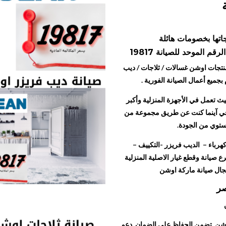
اتها بخصومات هائلة
 الموحد للصيانة 19817
تجات اوشن غسالات / ثلاجات / ديب
جميع أعمال الصيانة الفورية .
 تعمل في الأجهزة المنزلية وأكبر
 في آينما كنت عن طريق مجموعة من
ستوي من الجودة.
كهرباء – الديب فريزر -التكييف –
ع صيانة وقطع غيار الاصلية المنزلية
مجال صيانة ماركة اوشن
صر
وشن تضمن الحفاظ على الضمان دعم