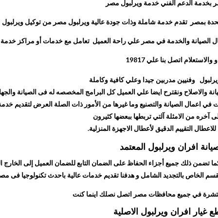
شر بخدمة الدعم الفني خدمة ويرلبول مصر
المتحدة بمصر تقدم خدمة شاملة وذات جودة عالية ويرلبول مصر من توكيل ويرلبول
 الصيانة والخدمة في مصر علي راحة العميل تعامل مع خدمات أو مراكز خدمة و
 والاستعلام اتصل بنا علي
19817
رلبول وفنيين مدربين جيدا وعلي كافية وكاملة
نة والاصلاح ونقترح ايضا علي العميل كل البرامج المخصصه له فى الصيانة والجها
 في اعمال الصيانة والتصنيع وما غيرها من الأمور ذات الصلة العرض لتقديم خدمة
لى آخره من الامثلة آلتي تربطها ببعضها كثيرون
لاعطال التقييم الدقيق لأعطال الاجهزة المنزلية.
يانة افران ويرلبول المعتمد
كما تضمن ذلك جميع أجزاء الحفاظ على الضمان التابع للضمان العميل إلى الخارج
قسم الخاص بالتجديد الشامل و هدفنا تقديم خدمات عالية باحدث تكنولوجيا فى مصر
نتشرة في جميع محافظات مصر اتصل نصلك اينما كنت
ع غيار افران ويرلبول الاصلية