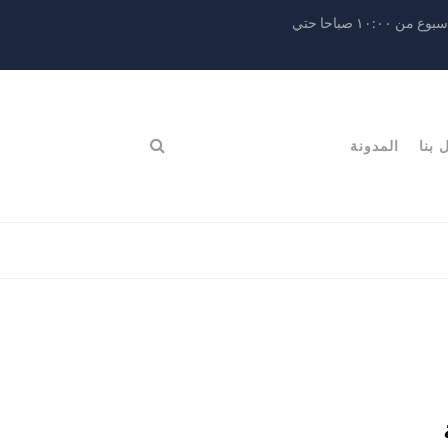
مواعيد العمل : جميع أيام الاسبوع من ١٠:٠٠ صباحا حتي
 بنا
المدونة