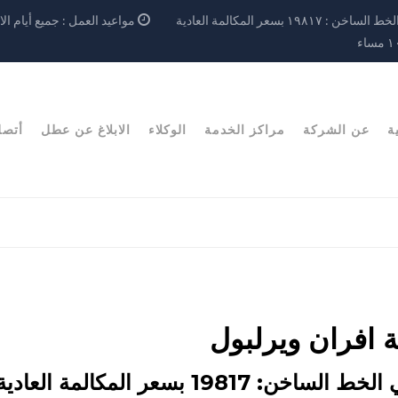
ط الساخن : ١٩٨١٧ بسعر المكالمة العادية
ساء
ة
عن الشركة
مراكز الخدمة
الوكلاء
الابلاغ عن عطل
أتصل
ة افران ويرلبول
ي الخط
الساخن: 19817
بسعر المكالمة العادية