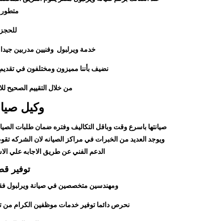
متطور ف
للحجز 
خدمة ويرلبول وفنيين مدربين جيدا ع
نضيف بأننا مميزون ومختلفون في تقديم
من خلال التقييم الصحيح للا
وكيل صيان
صيانتها باسرع وقت وباقل التكاليف وفتره ضمان طلبات الصيانة
ويوجد العديد من الخبرات في مراكز الصيانه لان الشركه تق
الدعم الفني عن طريق الاجابه علي الاستفسا
توفير قط
ومهندسين متخصصين في صيانة ويرلبول فقط 
نحرص دائما توفير خدمات موظفين الكرام من توف